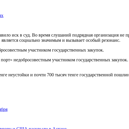
ях
вило иск в суд. Во время слушаний подрядная организация не 
а является социально значимым и вызывает особый резонанс.
бросовестным участником государственных закупок.
̆ порт» недобросовестным участником государственных закупок.
енге неустойки и почти 700 тысяч тенге государственной пошли
ября
 Европу и США раскрыли в Астане