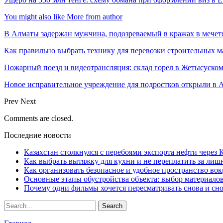
You might also like
More from author
В Алматы задержан мужчина, подозреваемый в кражах в мечет
Как правильно выбрать технику для перевозки строительных м
Пожарный поезд и видеотрансляция: склад горел в Жетысуско
Новое исправительное учреждение для подростков открыли в 
Prev
Next
Comments are closed.
Последние новости
Казахстан столкнулся с перебоями экспорта нефти через
Как выбрать вытяжку для кухни и не переплатить за ли
Как организовать безопасное и удобное пространство вок
Основные этапы обустройства объекта: выбор материало
Почему одни фильмы хочется пересматривать снова и сн