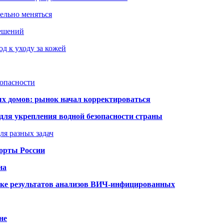
тельно меняться
решений
д к уходу за кожей
зопасности
ых домов: рынок начал корректироваться
для укрепления водной безопасности страны
ля разных задач
порты России
на
ке результатов анализов ВИЧ-инфицированных
не