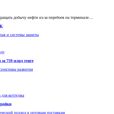
кращать добычу нефти из-за перебоев на терминале…
ТК
нтаж и системы защиты
оду
 за 759 млрд тенге
рспективы развития
 для коттеджа
тройки
ический подход к оптовым поставкам