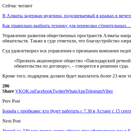
Сейчас читают
В Алматы задержан мужчина, подозреваемый в кражах в мечет
Как правильно выбрать технику для перевозки строительных…
Управление развития общественных пространств Алматы напра
обязательств. Также в суде отметили, что благоустройство озер
Суд удовлетворил иск управления о признании компании недо
«Признать акционерное общество «Павлодарский речнои
обязательства по договору», – говорится в решении суда.
Кроме того, подрядчик должен будет выплатить более 23 млн т
206
Share
VK
OK.ru
Facebook
Twitter
WhatsApp
Telegram
Viber
Prev Post
Борьба с пробками: кто будет работать с 7.30 в Астане с 15 сент
Next Post
Ущерб на 330 млн тенге: схему обмана при оформлении виз в