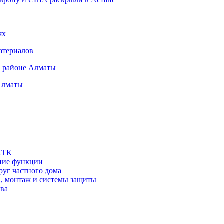
ях
атериалов
м районе Алматы
Алматы
 КТК
шние функции
руг частного дома
в, монтаж и системы защиты
ова