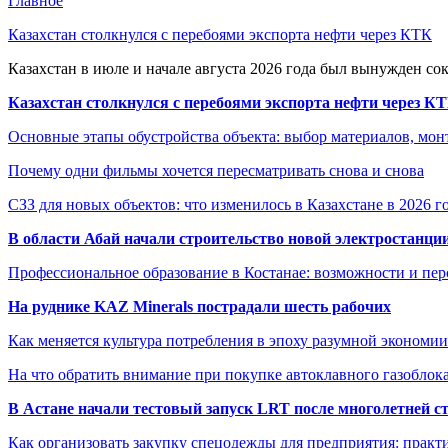
Главное
Казахстан столкнулся с перебоями экспорта нефти через КТК
Казахстан в июле и начале августа 2026 года был вынужден со
Казахстан столкнулся с перебоями экспорта нефти через К
Основные этапы обустройства объекта: выбор материалов, мо
Почему одни фильмы хочется пересматривать снова и снова
СЗЗ для новых объектов: что изменилось в Казахстане в 2026 г
В области Абай начали строительство новой электростанции
Профессиональное образование в Костанае: возможности и пе
На руднике KAZ Minerals пострадали шесть рабочих
Как меняется культура потребления в эпоху разумной экономии
На что обратить внимание при покупке автоклавного газоблока
В Астане начали тестовый запуск LRT после многолетней с
Как организовать закупку спецодежды для предприятия: практ