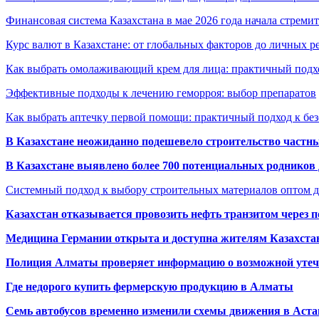
Финансовая система Казахстана в мае 2026 года начала стреми
Курс валют в Казахстане: от глобальных факторов до личных 
Как выбрать омолаживающий крем для лица: практичный подхо
Эффективные подходы к лечению геморроя: выбор препаратов
Как выбрать аптечку первой помощи: практичный подход к бе
В Казахстане неожиданно подешевело строительство частн
В Казахстане выявлено более 700 потенциальных родников 
Системный подход к выбору строительных материалов оптом д
Казахстан отказывается провозить нефть транзитом через 
Медицина Германии открыта и доступна жителям Казахста
Полиция Алматы проверяет информацию о возможной утеч
Где недорого купить фермерскую продукцию в Алматы
Семь автобусов временно изменили схемы движения в Аста