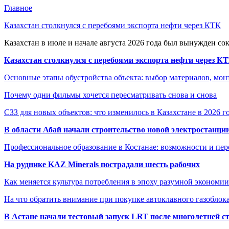
Главное
Казахстан столкнулся с перебоями экспорта нефти через КТК
Казахстан в июле и начале августа 2026 года был вынужден со
Казахстан столкнулся с перебоями экспорта нефти через К
Основные этапы обустройства объекта: выбор материалов, мо
Почему одни фильмы хочется пересматривать снова и снова
СЗЗ для новых объектов: что изменилось в Казахстане в 2026 г
В области Абай начали строительство новой электростанции
Профессиональное образование в Костанае: возможности и пе
На руднике KAZ Minerals пострадали шесть рабочих
Как меняется культура потребления в эпоху разумной экономии
На что обратить внимание при покупке автоклавного газоблока
В Астане начали тестовый запуск LRT после многолетней с