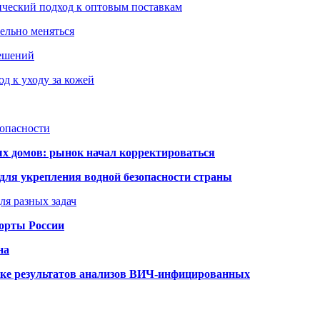
ический подход к оптовым поставкам
тельно меняться
решений
д к уходу за кожей
зопасности
ых домов: рынок начал корректироваться
для укрепления водной безопасности страны
ля разных задач
порты России
на
ке результатов анализов ВИЧ-инфицированных