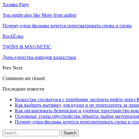
Халява Party
You might also like
More from author
Почему одни фильмы хочется пересматривать снова и снова
RockЁлка
TWINS & MAGNETIC
День единства народов казахстана
Prev
Next
Comments are closed.
Последние новости
Казахстан столкнулся с перебоями экспорта нефти через
Как выбрать вытяжку для кухни и не переплатить за ли
Как организовать безопасное и удобное пространство вок
Основные этапы обустройства объекта: выбор материало
Почему одни фильмы хочется пересматривать снова и сн