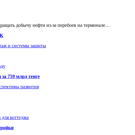
кращать добычу нефти из-за перебоев на терминале…
ТК
нтаж и системы защиты
оду
 за 759 млрд тенге
рспективы развития
 для коттеджа
тройки