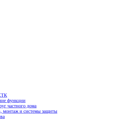
 КТК
шние функции
руг частного дома
в, монтаж и системы защиты
ова