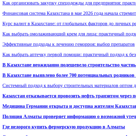
Как организовать закупку спецодежды для предприятия: практ
Финансовая система Казахстана в мае 2026 года начала стреми
Курс валют в Казахстане: от глобальных факторов до личных 
Как выбрать омолаживающий крем для лица: практичный подхо
Эффективные подходы к лечению геморроя: выбор препаратов
Как выбрать аптечку первой помощи: практичный подход к бе
В Казахстане неожиданно подешевело строительство частн
В Казахстане выявлено более 700 потенциальных родников 
Системный подход к выбору строительных материалов оптом д
Казахстан отказывается провозить нефть транзитом через 
Медицина Германии открыта и доступна жителям Казахста
Полиция Алматы проверяет информацию о возможной утеч
Где недорого купить фермерскую продукцию в Алматы